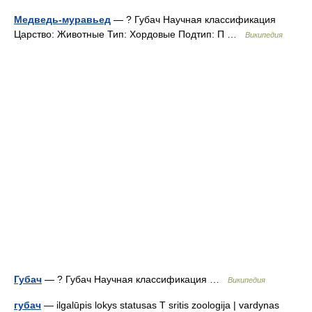
Медведь-муравьед
— ? Губач Научная классификация
Царство: Животные Тип: Хордовые Подтип: П …
Википедия
Губач
— ? Губач Научная классификация …
Википедия
губач
— ilgalūpis lokys statusas T sritis zoologija | vardynas