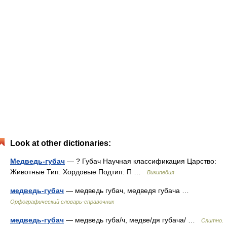
Look at other dictionaries:
Медведь-губач
— ? Губач Научная классификация Царство:
Животные Тип: Хордовые Подтип: П …
Википедия
медведь-губач
— медведь губач, медведя губача …
Орфографический словарь-справочник
медведь-губач
— медведь губа/ч, медве/дя губача/ …
Слитно.