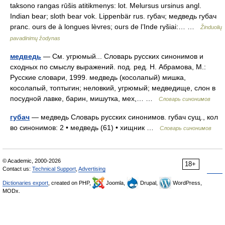
taksono rangas rūšis atitikmenys: lot. Melursus ursinus angl.
Indian bear; sloth bear vok. Lippenbär rus. губач; медведь губач
pranc. ours de à longues lèvres; ours de l’Inde ryšiai:… …
Žinduolių
pavadinimų žodynas
медведь
— См. угрюмый... Словарь русских синонимов и
сходных по смыслу выражений. под. ред. Н. Абрамова, М.:
Русские словари, 1999. медведь (косолапый) мишка,
косолапый, топтыгин; неловкий, угрюмый; медведище, слон в
посудной лавке, барин, мишутка, мех,… …
Словарь синонимов
губач
— медведь Словарь русских синонимов. губач сущ., кол
во синонимов: 2 • медведь (61) • хищник …
Словарь синонимов
© Academic, 2000-2026
18+
Contact us:
Technical Support
,
Advertising
Dictionaries export
, created on PHP,
Joomla,
Drupal,
WordPress,
MODx.