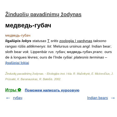
Žinduolių pavadinimų žodynas
медведь-губач
медведь-губач
ilgalūpis
lokys
statusas
T
sritis
zoologija | vardynas
taksono
rangas
rūšis
atitikmenys
:
lot.
Melursus ursinus
angl.
Indian bear;
sloth bear
vok.
Lippenbär
rus.
губач; медведь-губач
pranc.
ours
de à longues lèvres; ours de l’Inde
ryšiai
:
platesnis terminas
–
ilgalūpiai lokiai
Žinduolių pavadinimų žodynas. - Ekologijos inst. l-kla
.
R. Mažeikytė, E. Mickevičius, J.
Prūsaitė, K. Baranauskas, R. Baleišis
.
2002
.
Игры ⚽
Поможем написать курсовую
губач
Indian bears